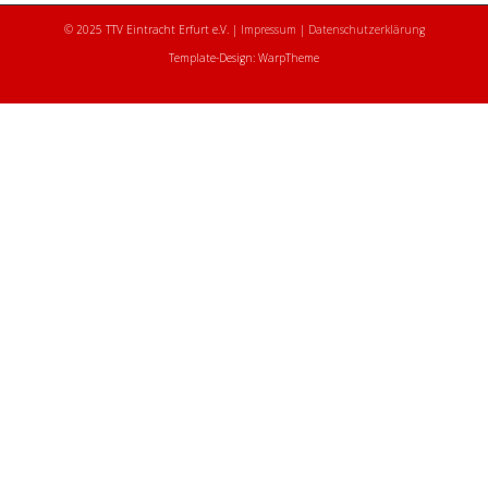
© 2025 TTV Eintracht Erfurt e.V. |
Impressum
|
Datenschutzerklärung
Template-Design: WarpTheme