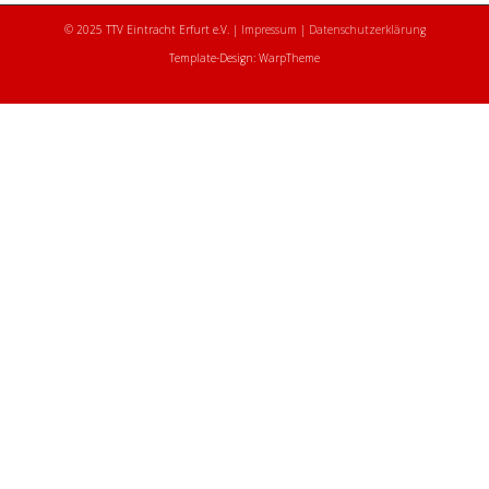
© 2025 TTV Eintracht Erfurt e.V. |
Impressum
|
Datenschutzerklärung
Template-Design: WarpTheme