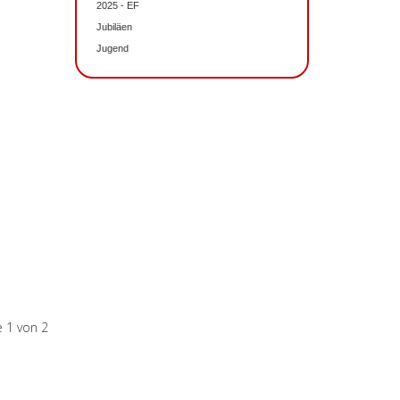
2025 - EF
Jubiläen
Jugend
e 1 von 2